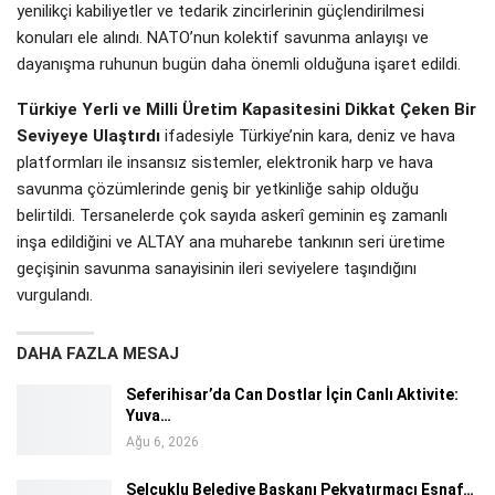
yenilikçi kabiliyetler ve tedarik zincirlerinin güçlendirilmesi
konuları ele alındı. NATO’nun kolektif savunma anlayışı ve
dayanışma ruhunun bugün daha önemli olduğuna işaret edildi.
Türkiye Yerli ve Milli Üretim Kapasitesini Dikkat Çeken Bir
Seviyeye Ulaştırdı
ifadesiyle Türkiye’nin kara, deniz ve hava
platformları ile insansız sistemler, elektronik harp ve hava
savunma çözümlerinde geniş bir yetkinliğe sahip olduğu
belirtildi. Tersanelerde çok sayıda askerî geminin eş zamanlı
inşa edildiğini ve ALTAY ana muharebe tankının seri üretime
geçişinin savunma sanayisinin ileri seviyelere taşındığını
vurgulandı.
DAHA FAZLA MESAJ
Seferihisar’da Can Dostlar İçin Canlı Aktivite:
Yuva…
Ağu 6, 2026
Selçuklu Belediye Başkanı Pekyatırmacı Esnaf…