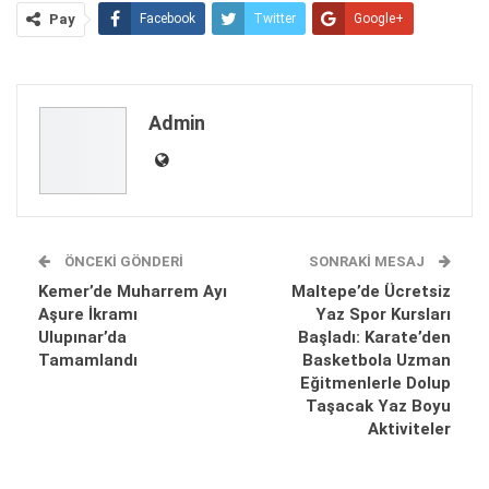
Pay
Facebook
Twitter
Google+
ReddIt
WhatsApp
Pinterest
E-posta
Admin
ÖNCEKI GÖNDERI
SONRAKI MESAJ
Kemer’de Muharrem Ayı
Maltepe’de Ücretsiz
Aşure İkramı
Yaz Spor Kursları
Ulupınar’da
Başladı: Karate’den
Tamamlandı
Basketbola Uzman
Eğitmenlerle Dolup
Taşacak Yaz Boyu
Aktiviteler