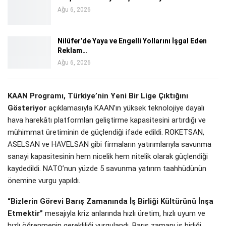
Ağu 6, 2026
Nilüfer’de Yaya ve Engelli Yollarını İşgal Eden
Reklam…
Ağu 6, 2026
KAAN Programı, Türkiye’nin Yeni Bir Lige Çıktığını
Gösteriyor
açıklamasıyla KAAN’ın yüksek teknolojiye dayalı
hava harekâtı platformları geliştirme kapasitesini artırdığı ve
mühimmat üretiminin de güçlendiği ifade edildi. ROKETSAN,
ASELSAN ve HAVELSAN gibi firmaların yatırımlarıyla savunma
sanayi kapasitesinin hem nicelik hem nitelik olarak güçlendiği
kaydedildi. NATO’nun yüzde 5 savunma yatırım taahhüdünün
önemine vurgu yapıldı.
“Bizlerin Görevi Barış Zamanında İş Birliği Kültürünü İnşa
Etmektir”
mesajıyla kriz anlarında hızlı üretim, hızlı uyum ve
hızlı öğrenmenin gerekliliği vurgulandı. Barış zamanı iş birliği