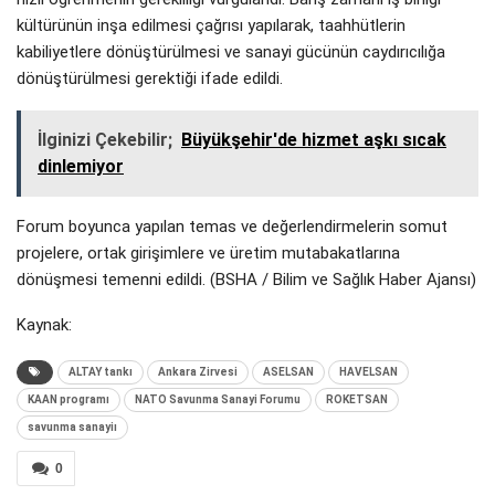
kültürünün inşa edilmesi çağrısı yapılarak, taahhütlerin
kabiliyetlere dönüştürülmesi ve sanayi gücünün caydırıcılığa
dönüştürülmesi gerektiği ifade edildi.
İlginizi Çekebilir;
Büyükşehir'de hizmet aşkı sıcak
dinlemiyor
Forum boyunca yapılan temas ve değerlendirmelerin somut
projelere, ortak girişimlere ve üretim mutabakatlarına
dönüşmesi temenni edildi. (BSHA / Bilim ve Sağlık Haber Ajansı)
Kaynak:
ALTAY tankı
Ankara Zirvesi
ASELSAN
HAVELSAN
KAAN programı
NATO Savunma Sanayi Forumu
ROKETSAN
savunma sanayiı
0