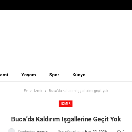
nomi
Yaşam
Spor
Künye
Ev
İzmir
Buca’da kaldırım işgallerine geçit yok
İZMIR
Buca’da Kaldırım Işgallerine Geçit Yok
Son güncelleme
Haz 22, 2026
0
Tarafından
Admin