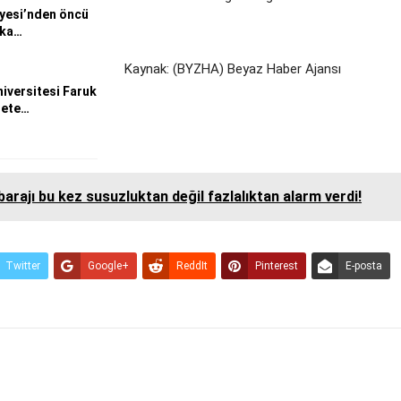
iyesi’nden öncü
eka…
Kaynak: (BYZHA) Beyaz Haber Ajansı
niversitesi Faruk
dete…
 barajı bu kez susuzluktan değil fazlalıktan alarm verdi!
Twitter
Google+
ReddIt
Pinterest
E-posta