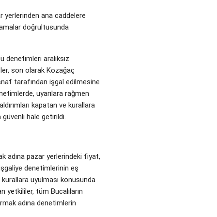
ar yerlerinden ana caddelere
nlamalar doğrultusunda
 denetimleri aralıksız
pler, son olarak Kozağaç
esnaf tarafından işgal edilmesine
denetimlerde, uyarılara rağmen
aldırımları kapatan ve kurallara
üvenli hale getirildi.
ak adına pazar yerlerindeki fiyat,
işgaliye denetimlerinin eş
a kurallara uyulması konusunda
an yetkililer, tüm Bucalıların
urmak adına denetimlerin