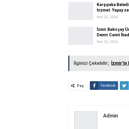
Karşıyaka Beled
hizmet: Yapay z
Haz 22, 2026
İzmir Bakırçay Ü
Demir Camii İba
Haz 22, 2026
İlginizi Çekebilir;
İzmir'in
Pay
Facebook
Admin