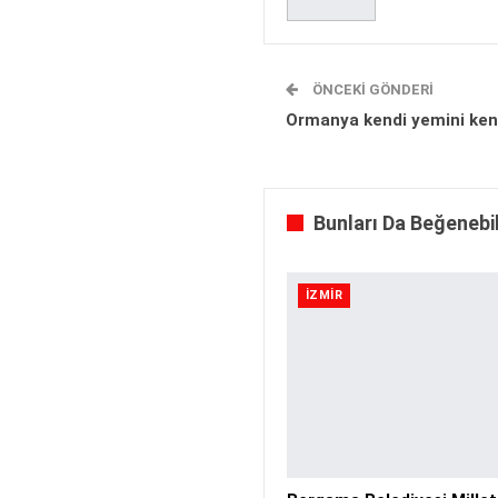
ÖNCEKI GÖNDERI
Ormanya kendi yemini kend
Bunları Da Beğenebil
İZMIR