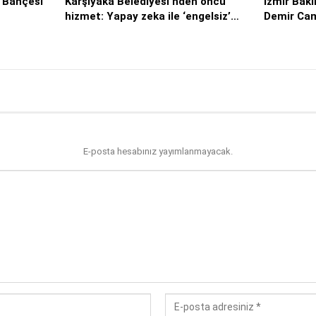
t Bahçesi
Karşıyaka Belediyesi’nden öncü
İzmir Bakı
hizmet: Yapay zeka ile ‘engelsiz’…
Demir Cami
E-posta hesabınız yayımlanmayacak.