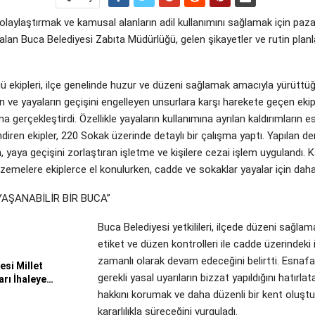
laylaştırmak ve kamusal alanların adil kullanımını sağlamak için paz
alan Buca Belediyesi Zabıta Müdürlüğü, gelen şikayetler ve rutin pla
 ekipleri, ilçe genelinde huzur ve düzeni sağlamak amacıyla yürüttüğü
n ve yayaların geçişini engelleyen unsurlara karşı harekete geçen eki
a gerçekleştirdi. Özellikle yayaların kullanımına ayrılan kaldırımların 
ndiren ekipler, 220 Sokak üzerinde detaylı bir çalışma yaptı. Yapılan 
 yaya geçişini zorlaştıran işletme ve kişilere cezai işlem uygulandı. K
lzemelere ekiplerce el konulurken, cadde ve sokaklar yayalar için daha g
YAŞANABİLİR BİR BUCA”
Buca Belediyesi yetkilileri, ilçede düzeni sağlam
etiket ve düzen kontrolleri ile cadde üzerindeki 
zamanlı olarak devam edeceğini belirtti. Esnaf
si Millet
gerekli yasal uyarıların bizzat yapıldığını hatırlat
rı İhaleye…
hakkını korumak ve daha düzenli bir kent oluşt
kararlılıkla süreceğini vurguladı.