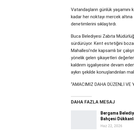
Vatandaşların günlük yaşamını ko
kadar her noktayı mercek altına 
denetimlerini sıklaştırdı.
Buca Belediyesi Zabıta Müdürlüğü
sürdürüyor. Kent estetiğini boza
Mahallesi’nde kapsamlı bir çalışm
yönelik gelen şikayetleri değerle
kaldırım işgaliyesine devam eden,
aykırı şekilde konuşlandırılan ma
“AMACIMIZ DAHA DÜZENLİ VE 
DAHA FAZLA MESAJ
Bergama Belediye
Bahçesi Dükkanla
Haz 22, 2026