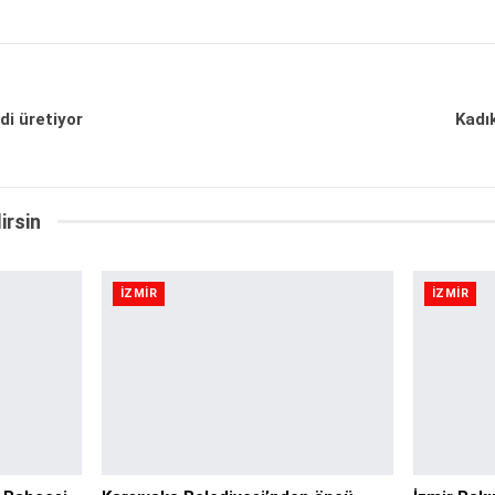
i üretiyor
Kadı
irsin
İZMIR
İZMIR