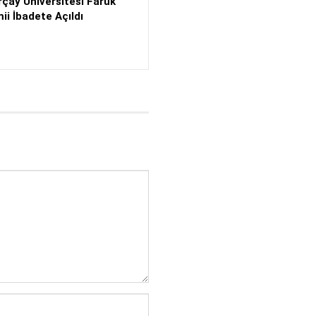
rçay Üniversitesi Faruk
i İbadete Açıldı