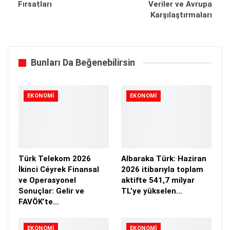
Fırsatları
Veriler ve Avrupa
Karşılaştırmaları
Bunları Da Beğenebilirsin
EKONOMI
EKONOMI
Türk Telekom 2026
Albaraka Türk: Haziran
İkinci Céyrek Finansal
2026 itibarıyla toplam
ve Operasyonel
aktifte 541,7 milyar
Sonuçlar: Gelir ve
TL’ye yükselen…
FAVÖK’te…
EKONOMI
EKONOMI