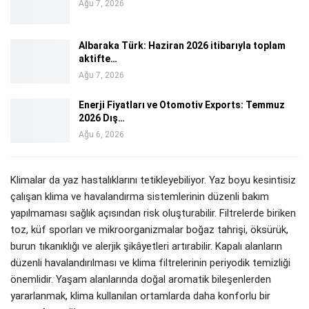
Ağu 7, 2026
Albaraka Türk: Haziran 2026 itibarıyla toplam
aktifte…
Ağu 7, 2026
Enerji Fiyatları ve Otomotiv Exports: Temmuz
2026 Dış…
Ağu 6, 2026
Klimalar da yaz hastalıklarını tetikleyebiliyor. Yaz boyu kesintisiz
çalışan klima ve havalandırma sistemlerinin düzenli bakım
yapılmaması sağlık açısından risk oluşturabilir. Filtrelerde biriken
toz, küf sporları ve mikroorganizmalar boğaz tahrişi, öksürük,
burun tıkanıklığı ve alerjik şikâyetleri artırabilir. Kapalı alanların
düzenli havalandırılması ve klima filtrelerinin periyodik temizliği
önemlidir. Yaşam alanlarında doğal aromatik bileşenlerden
yararlanmak, klima kullanılan ortamlarda daha konforlu bir