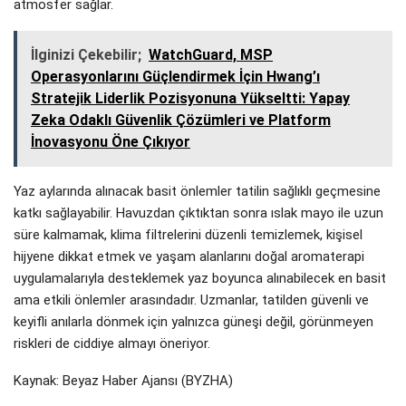
atmosfer sağlar.
İlginizi Çekebilir;
WatchGuard, MSP
Operasyonlarını Güçlendirmek İçin Hwang’ı
Stratejik Liderlik Pozisyonuna Yükseltti: Yapay
Zeka Odaklı Güvenlik Çözümleri ve Platform
İnovasyonu Öne Çıkıyor
Yaz aylarında alınacak basit önlemler tatilin sağlıklı geçmesine
katkı sağlayabilir. Havuzdan çıktıktan sonra ıslak mayo ile uzun
süre kalmamak, klima filtrelerini düzenli temizlemek, kişisel
hijyene dikkat etmek ve yaşam alanlarını doğal aromaterapi
uygulamalarıyla desteklemek yaz boyunca alınabilecek en basit
ama etkili önlemler arasındadır. Uzmanlar, tatilden güvenli ve
keyifli anılarla dönmek için yalnızca güneşi değil, görünmeyen
riskleri de ciddiye almayı öneriyor.
Kaynak: Beyaz Haber Ajansı (BYZHA)