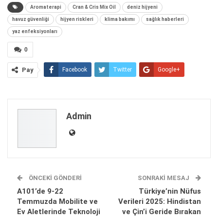
Aromaterapi
Cran & Cris Mix Oil
deniz hijyeni
havuz güvenliği
hijyen riskleri
klima bakımı
sağlık haberleri
yaz enfeksiyonları
0
Pay
Facebook
Twitter
Google+
ReddIt
WhatsApp
Pinterest
E-posta
Admin
ÖNCEKI GÖNDERI
SONRAKI MESAJ
A101’de 9-22
Türkiye’nin Nüfus
Temmuzda Mobilite ve
Verileri 2025: Hindistan
Ev Aletlerinde Teknoloji
ve Çin’i Geride Bırakan