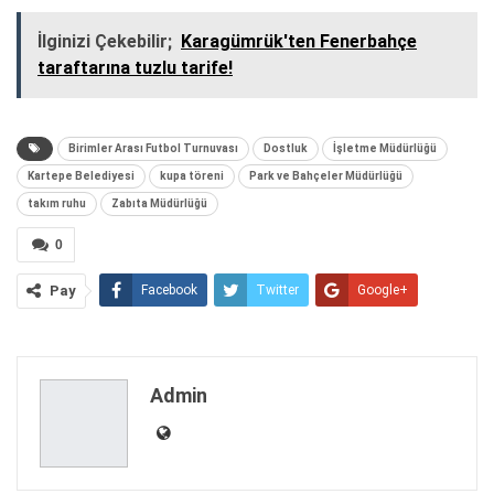
İlginizi Çekebilir;
Karagümrük'ten Fenerbahçe
taraftarına tuzlu tarife!
Birimler Arası Futbol Turnuvası
Dostluk
İşletme Müdürlüğü
Kartepe Belediyesi
kupa töreni
Park ve Bahçeler Müdürlüğü
takım ruhu
Zabıta Müdürlüğü
0
Pay
Facebook
Twitter
Google+
ReddIt
WhatsApp
Pinterest
E-posta
Admin