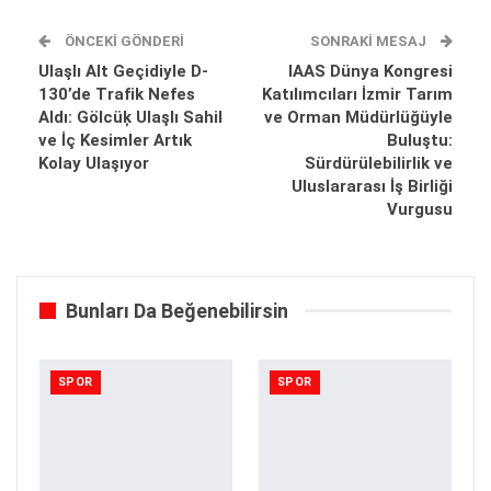
ÖNCEKI GÖNDERI
SONRAKI MESAJ
Ulaşlı Alt Geçidiyle D-
IAAS Dünya Kongresi
130’de Trafik Nefes
Katılımcıları İzmir Tarım
Aldı: Gölcüķ Ulaşlı Sahil
ve Orman Müdürlüğüyle
ve İç Kesimler Artık
Buluştu:
Kolay Ulaşıyor
Sürdürülebilirlik ve
Uluslararası İş Birliği
Vurgusu
Bunları Da Beğenebilirsin
SPOR
SPOR