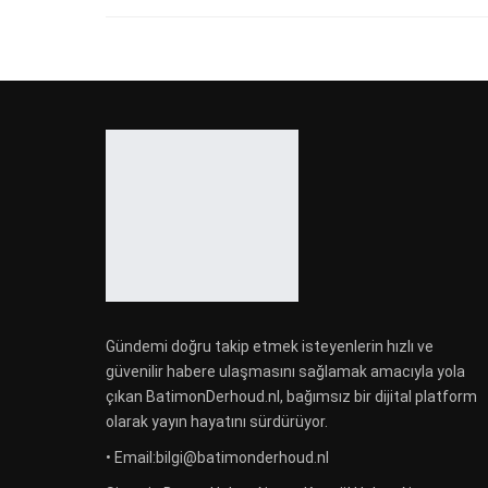
Gündemi doğru takip etmek isteyenlerin hızlı ve
güvenilir habere ulaşmasını sağlamak amacıyla yola
çıkan BatimonDerhoud.nl, bağımsız bir dijital platform
olarak yayın hayatını sürdürüyor.
• Email:bilgi@batimonderhoud.nl