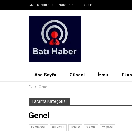
Gizlilik Politikası
Hakkımızda
İletişim
Ana Sayfa
Güncel
İzmir
Eko
Ev
Genel
Tarama Kategorisi
Genel
EKONOMI
GÜNCEL
İZMIR
SPOR
YAŞAM